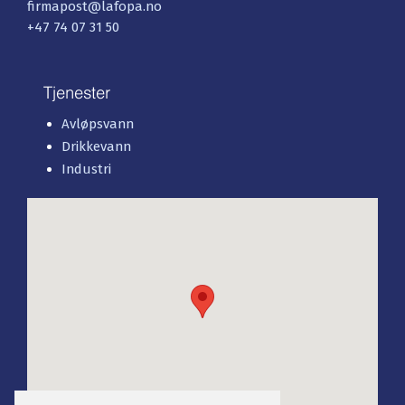
firmapost@lafopa.no
+47 74 07 31 50
Tjenester
Avløpsvann
Drikkevann
Industri