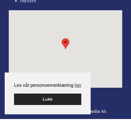
Industri
Les vår personvernerklæring
her
Lukk
Bygget på WordPress av
Smart Media AS