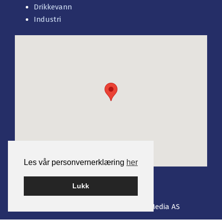
Drikkevann
Industri
Les vår personvernerklæring
her
Lukk
Bygget på WordPress av
Smart Media AS