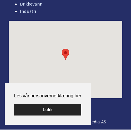
Drikkevann
Industri
Les vår personvernerklæring
her
Lukk
Bygget på WordPress av
Smart Media AS